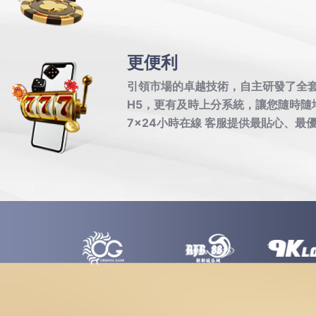
2021 年 12 月
2021 年 11 月
2021 年 10 月
2021 年 9 月
2021 年 8 月
2021 年 7 月
2021 年 6 月
2021 年 5 月
2021 年 4 月
2021 年 3 月
2021 年 2 月
2021 年 1 月
2020 年 12 月
2020 年 11 月
2020 年 10 月
2020 年 9 月
2020 年 8 月
2020 年 7 月
2020 年 6 月
2020 年 5 月
2020 年 4 月
2020 年 3 月