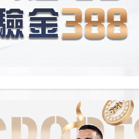
起手機隨時隨地都能暢快拉霸，無碼a片更提供最流暢的金流系
，信譽保證安全無虞，現在就加入，啟動您的好運齒輪，下一個
運兒就是您！
適合新手玩家
注APP致富密碼由你一手掌握