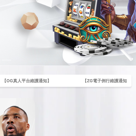
頁面
百家樂打法教學
百家樂牌路教學
百家樂看路教學
近期文章
世界盃盤口教學體驗前所未有的心跳與財富狂飆
冠軍神預測！最頂級的世界盃投注APP帶你抱回
抱滿
重新定義你的世界盃！掌握讓分教學秘笈讓九十
分鐘毫無冷場
世界盃投注完整指南終結選擇障礙！從小白到大
神的進階下注心法
點石成金的世界盃盤口教學指南，帶你從熱門賽
事中撈取巨額紅利