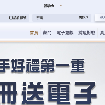
網站
播網站，致力於為用戶提供最新免費的中文字幕直播與轉播，免費APP下載，
樂趣無窮
站積極努力地為玩家提供一個優質的真人遊戲平台，
無碼a片
遊
每一處細節都值得欣賞，配上舒緩的背景音樂，讓玩家有身臨其