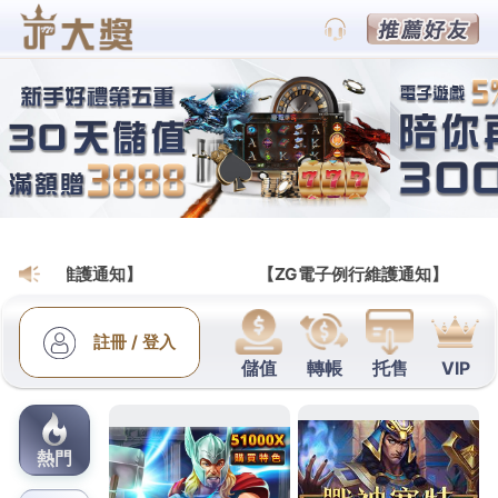
九州娛樂城APP世界盃轉播網站
精準看懂盤口暗號，今年世界
盃讓你少走彎路
四年一度的足球盛宴即將引爆全球，你準備好迎接這
場財富狂歡了嗎？在高手如雲的世界盃賽場上，盲目
支持熱門球隊往往是新手最容易踩的坑，想要真正從
中獲利，靠的絕不是運氣，而是對
世界盃盤口教學
的
深度洞察，莊家開出的每一個盤口、每一次賠率浮
動，背後都隱藏著球隊傷兵、戰術變更與資金流向的
絕密訊號，無論是亞洲讓分盤、歐洲獨贏盤，還是大