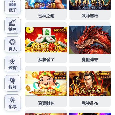
小球的變盤趨勢，我們專業的分析團隊都能為你抽絲
剝繭，看穿莊家的誘盤陷阱。
發
分
2026 年 7 月 3 日
世界盃盤口教學
佈
類
日
期:
全球狂歡不容錯過，世界盃投
注APP讓你與冠軍共享榮耀
足球的魅力在於未知，而你的機會在於選擇！最懂球
迷的
世界盃投注APP
，主打超強的即時滾球系統，無
論是傷停補時的驚天逆轉，還是互射十二碼的驚心動
魄，你都能在APP上即時下注，用精準的眼光捕捉瞬
息萬變的高賠率，我們擁有頂級的加密技術，確保每
筆交易安全無虞，快來加入這場充滿驚喜的綠茵派
對，用智慧解鎖豐厚回報，讓你的世界盃之旅精彩翻