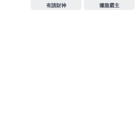
上！
發
分
2026 年 6 月 27 日
世界盃盤口教學
佈
類
日
期:
足球信仰與理性的完美交織！
世界盃讓分教學策略助你運籌
帷幄
對足球的熱愛，值得用更聰明的方式來延伸，
世界盃
是四年一度的體育盛事，更是考驗眼光與策略的終極
戰場，單純的勝負流於表面，而
讓分
才是展現你足球
底蘊的真正舞台，我們結合了AI數據模型與資深球評
的直覺，深挖兩隊在不同讓分條件下的歷史過盤率，
為你提供最具勝率的投注指南，在這裡，你的足球信